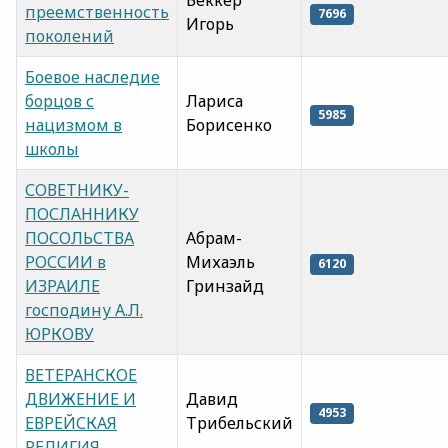
Беккер
преемственность
7696
Игорь
поколений
Боевое наследие
борцов с
Лариса
5985
нацизмом в
Борисенко
школы
СОВЕТНИКУ-
ПОСЛАННИКУ
ПОСОЛЬСТВА
Абрам-
РОССИИ в
Михаэль
6120
ИЗРАИЛЕ
Гринзайд
господину А.Л.
ЮРКОВУ
ВЕТЕРАНСКОЕ
ДВИЖЕНИЕ И
Давид
4953
ЕВРЕЙСКАЯ
Трибельский
РЕЛИГИЯ