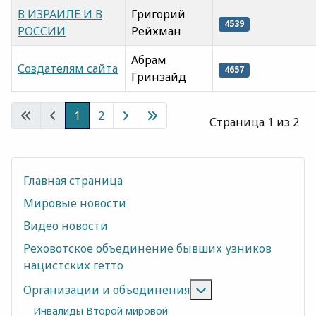
В ИЗРАИЛЕ И В
Григорий
4539
РОССИИ
Рейхман
Абрам
Создателям сайта
4657
Гринзайд
Материалы
1
2
Страница 1 из 2
Главная страница
Мировые новости
Видео новости
Реховотское объединение бывших узников
нацистских гетто
Подробнее: Орган
Организации и объединения
Инвалиды Второй мировой