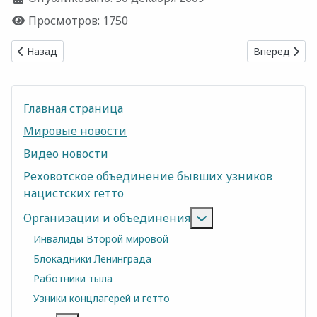
Просмотров: 1750
Предыдущий: Ко Дню Победы ветеранам предусмотрены де
Следующий: 
Назад
Вперед
Главная страница
Мировые новости
Видео новости
Реховотское объединение бывших узников
нацистских гетто
Подробнее: Орган
Организации и объединения
Инвалиды Второй мировой
Блокадники Ленинграда
Работники тыла
Узники концлагерей и гетто